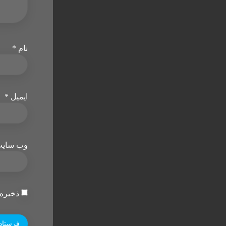
نام
*
ایمیل
*
وب‌ سای
ذخیره 