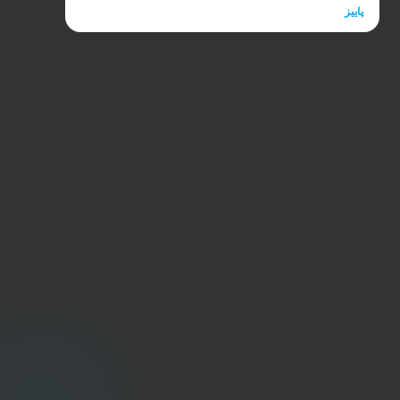
نوشیدن آبِ سرد، همگی دست‌به‌دست هم می‌دهند تا سد
پاییز
دفاعی پوست (skin barrier) ضعیف‌تر شود […]