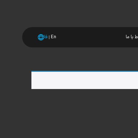
ط با ما
En
فا